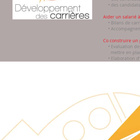
• des candidats 
Aider un salarié à
• Bilans de carr
• Accompagnement
Co construire un
• Evaluation des
mettre
en pla
• Elaboration d’