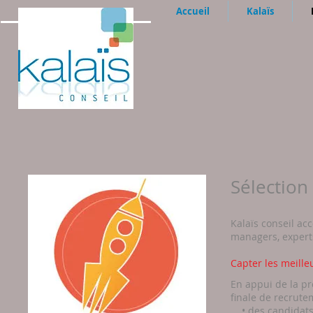
Accueil
Kalaïs
Sélection
Kalaïs conseil ac
managers, experts 
Capter les meilleur
En appui de la pr
finale de recrute
• des candidats e